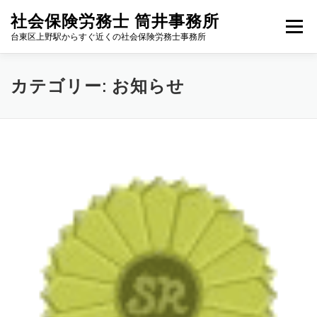
コ
社会保険労務士 筒井事務所
ン
メニュー
テ
台東区上野駅からすぐ近くの社会保険労務士事務所
ン
ツ
へ
MAIN
筒井事務所について
取扱業務と費用のご案内
カテゴリー:
お知らせ
ス
キ
ッ
プ
お問い合わせ
お知らせ
03-5828-4101