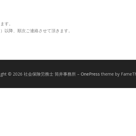
します。
水）以降、順次ご連絡させて頂きます。
right © 2026 社会保険労務士 筒井事務所
–
OnePress
theme by FameT