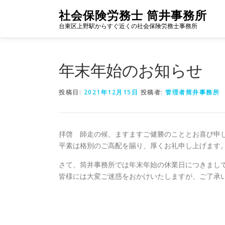
コ
社会保険労務士 筒井事務所
ン
台東区上野駅からすぐ近くの社会保険労務士事務所
テ
ン
ツ
へ
年末年始のお知らせ
ス
キ
投稿日:
2021年12月15日
投稿者:
管理者筒井事務所
ッ
プ
拝啓 師走の候、ますますご健勝のこととお喜び申
平素は格別のご高配を賜り、厚くお礼申し上げます
さて、筒井事務所では年末年始の休業日につきまし
皆様には大変ご迷惑をおかけいたしますが、ご了承